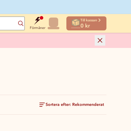
Till kassan
Sök
0 kr
Förmåner
Sortera efter: Rekommenderat