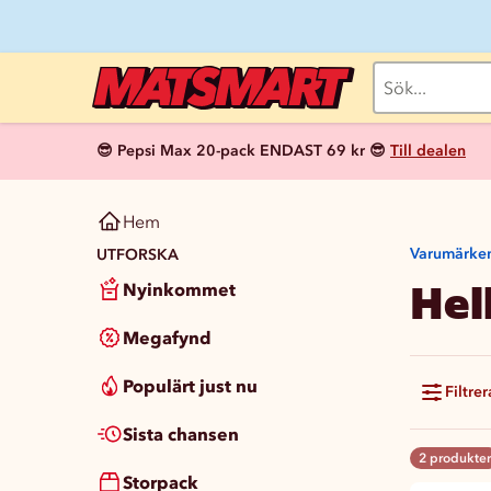
😎 Pepsi Max 20-pack ENDAST 69 kr 😎
Till dealen
Hem
Varumärke
UTFORSKA
Hel
Nyinkommet
Megafynd
Populärt just nu
Filtrer
Sista chansen
2 produkter
Storpack