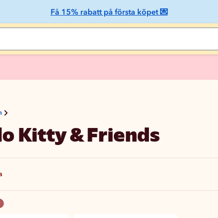
Få 15% rabatt på första köpet 💌
n
lo Kitty & Friends
a