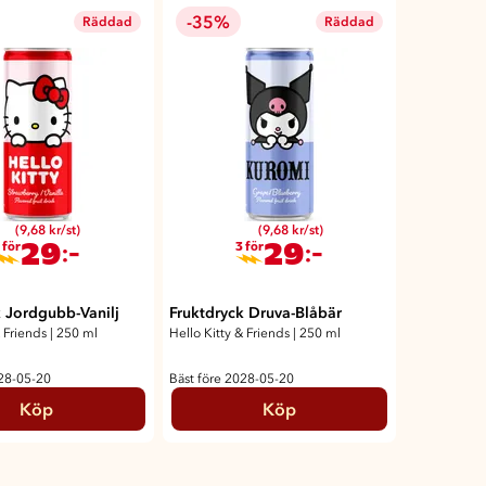
-35%
Räddad
Räddad
(9,68 kr/st)
(9,68 kr/st)
29
29
:-
:-
 för
3 för
k Jordgubb-Vanilj
Fruktdryck Druva-Blåbär
& Friends
|
250 ml
Hello Kitty & Friends
|
250 ml
028-05-20
Bäst före 2028-05-20
Köp
Köp