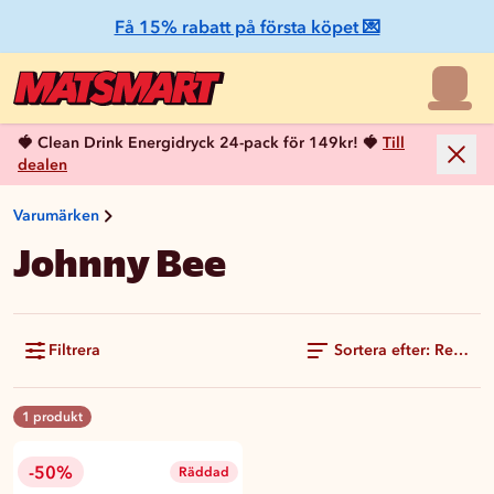
Få 15% rabatt på första köpet 💌
🍓 Clean Drink Energidryck 24-pack för 149kr! 🍓
Till
dealen
Varumärken
Johnny Bee
Filtrera
Sortera efter: Rekom
1 produkt
-50%
Räddad