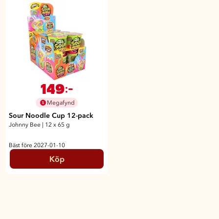
149
:-
Megafynd
Sour Noodle Cup 12-pack
Johnny Bee
|
12 x 65 g
Bäst före 2027-01-10
Köp