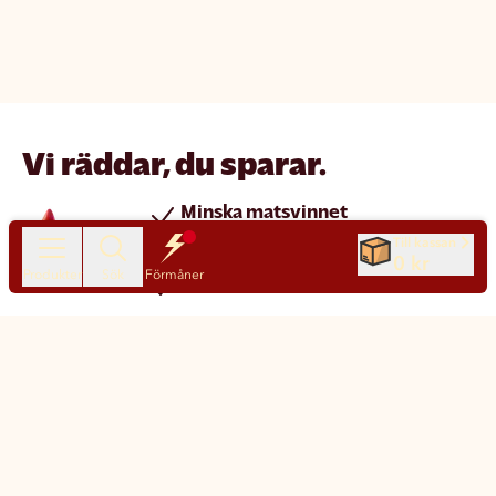
Vi räddar, du sparar.
Minska matsvinnet
Spara pengar
Till kassan
0 kr
Produkter
Sök
Förmåner
Nya produkter varje dag
Chatt
Kundservice
Matsmart made simple