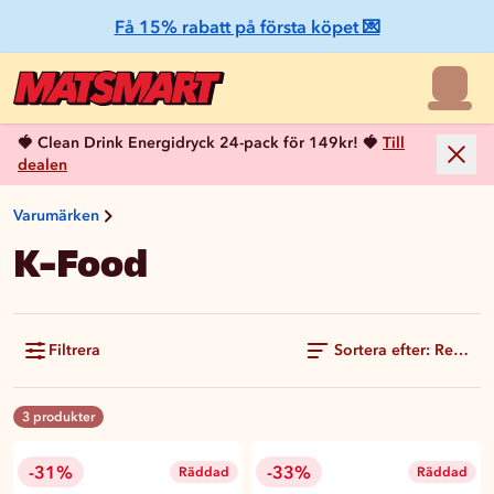
Få 15% rabatt på första köpet 💌
🍓 Clean Drink Energidryck 24-pack för 149kr! 🍓
Till
dealen
Varumärken
K-Food
Filtrera
Sortera efter: Rekom
3 produkter
-31%
-33%
Räddad
Räddad