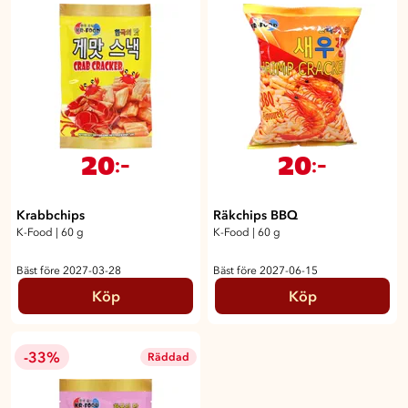
20
20
:-
:-
Krabbchips
Räkchips BBQ
K-Food
|
60 g
K-Food
|
60 g
Bäst före 2027-03-28
Bäst före 2027-06-15
Köp
Köp
-33%
Räddad