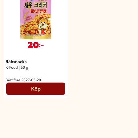
20
:-
Räksnacks
K-Food
|
60 g
Bäst före 2027-03-28
Köp