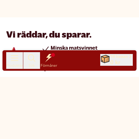
Vi räddar, du sparar.
Minska matsvinnet
Spara pengar
Till kassan
0 kr
Produkter
Sök
Förmåner
Nya produkter varje dag
Chatt
Kundservice
Matsmart made simple