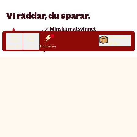
Vi räddar, du sparar.
Minska matsvinnet
Spara pengar
Till kassan
0 kr
Produkter
Sök
Förmåner
Nya produkter varje dag
Chatt
Kundservice
Matsmart made simple
Så funkar Matsmart
Klimatpåverkan