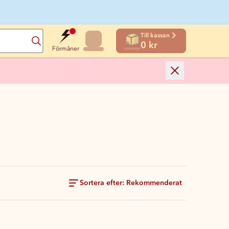
Till kassan
Sök
0 kr
Förmåner
Sortera efter: Rekommenderat