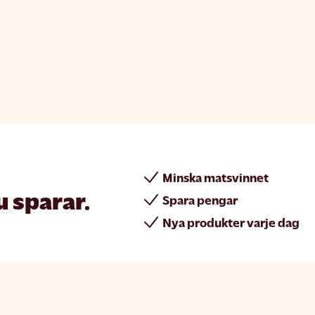
Minska matsvinnet
u sparar.
Spara pengar
Nya produkter varje dag
rint
Join Matsmart