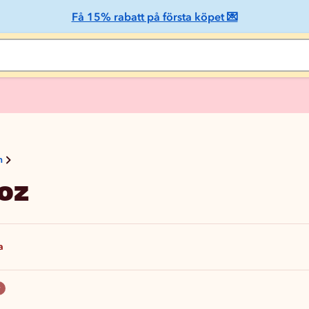
Få 15% rabatt på första köpet 💌
n
oz
a