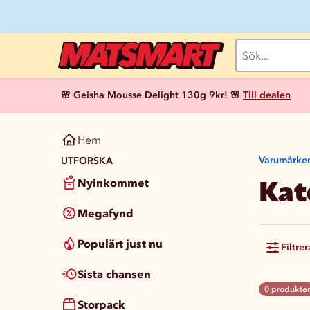
🌸 Geisha Mousse Delight 130g 9kr! 🌸
Till dealen
Hem
Varumärke
UTFORSKA
Kat
Nyinkommet
Megafynd
Populärt just nu
Filtrer
Sista chansen
0 produkter
Storpack