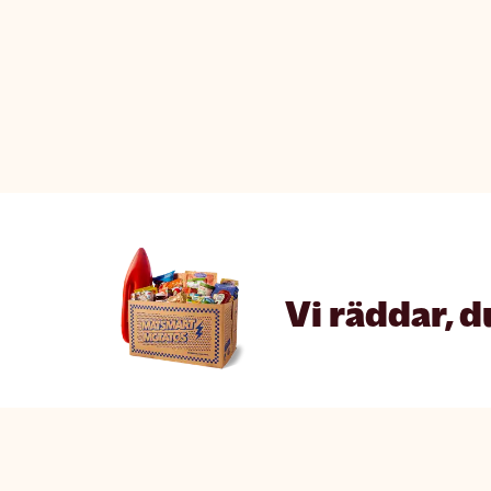
Vi räddar, d
Matsmart made simple
The fine p