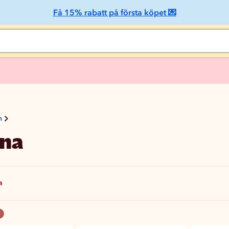
Få 15% rabatt på första köpet 💌
n
na
a