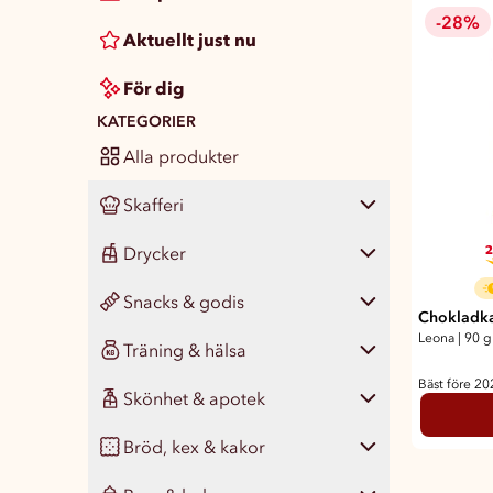
-28%
Aktuellt just nu
För dig
KATEGORIER
Alla produkter
Skafferi
2
Drycker
Visa alla
480
Snacks & godis
Pasta, ris & matgryn
Visa alla
139
34
Chokladka
Leona
|
90 g
Träning & hälsa
Konserver
Läsk
Visa alla
430
68
47
Bäst före 2
Skönhet & apotek
Färdigmat
Vatten
Chips & snacks
Visa alla
122
47
20
72
Bröd, kex & kakor
Kryddor & smaksättare
Juice, smoothie & saft
Nötter & naturgodis
Måltidsersättning
Visa alla
346
77
18
43
14