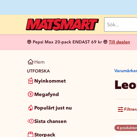
😎 Pepsi Max 20-pack ENDAST 69 kr 😎
Till dealen
Hem
Varumärke
UTFORSKA
Leo
Nyinkommet
Megafynd
Populärt just nu
Filtrer
Sista chansen
4 produkter
Storpack