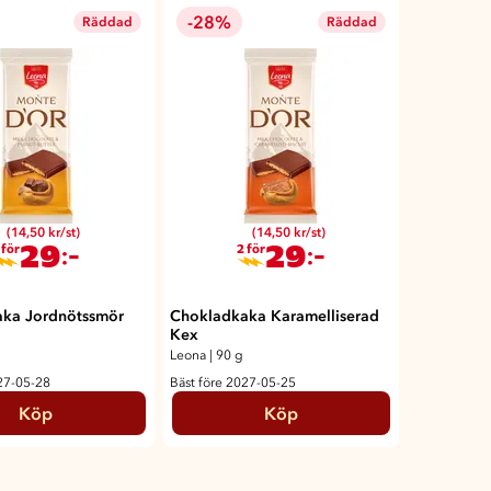
-28%
Räddad
Räddad
(14,50 kr/st)
(14,50 kr/st)
29
29
:-
:-
 för
2 för
ka Jordnötssmör
Chokladkaka Karamelliserad
Kex
Leona
|
90 g
27-05-28
Bäst före 2027-05-25
Köp
Köp