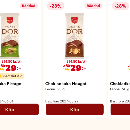
-28%
-28%
Räddad
Räddad
(14,50 kr/st)
(14,50 kr/st)
29
29
:-
:-
 för
2 för
2
Snart slutsåld
ka Pistage
Chokladkaka Nougat
Chokladka
Leona
|
90 g
Leona
|
90 g
027-06-01
Bäst före 2027-05-27
Bäst före 20
Köp
Köp