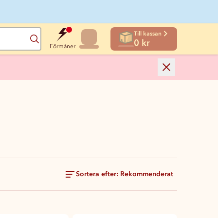
Till kassan
Sök
0 kr
Förmåner
Sortera efter: Rekommenderat