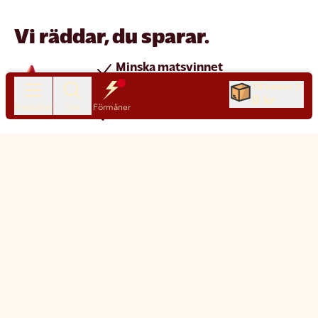
Vi räddar, du sparar.
Minska matsvinnet
Spara pengar
Till kassan
0 kr
Produkter
Sök
Förmåner
Nya produkter varje dag
Chatt
Kundservice
Matsmart made simple
Så funkar Matsmart
Klimatpåverkan