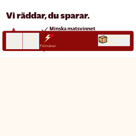
Vi räddar, du sparar.
Minska matsvinnet
Spara pengar
Till kassan
0 kr
Produkter
Sök
Förmåner
Nya produkter varje dag
Chatt
Kundservice
Matsmart made simple
Så funkar Matsmart
Klimatpåverkan