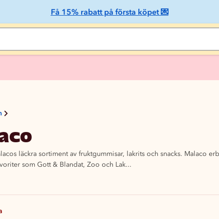
Få 15% rabatt på första köpet 💌
n
aco
lacos läckra sortiment av fruktgummisar, lakrits och snacks. Malaco e
voriter som Gott & Blandat, Zoo och Lak...
a