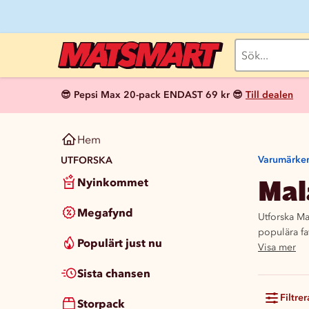
😎 Pepsi Max 20-pack ENDAST 69 kr 😎
Till dealen
Hem
Varumärke
UTFORSKA
Mal
Nyinkommet
Megafynd
Utforska Ma
populära fa
Populärt just nu
Visa mer
Sista chansen
Filtrer
Storpack