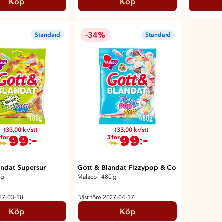
Köp
Köp
-34%
Standard
Standard
(33,00 kr/st)
(33,00 kr/st)
99
99
:-
:-
 för
3 för
andat Supersur
Gott & Blandat Fizzypop & Co
0g
Malaco
|
480 g
027-03-18
Bäst före 2027-04-17
Köp
Köp