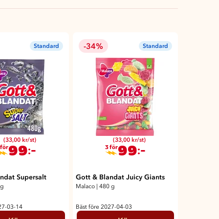
-34%
Standard
Standard
(33,00 kr/st)
(33,00 kr/st)
99
99
:-
:-
 för
3 för
ndat Supersalt
Gott & Blandat Juicy Giants
0g
Malaco
|
480 g
27-03-14
Bäst före 2027-04-03