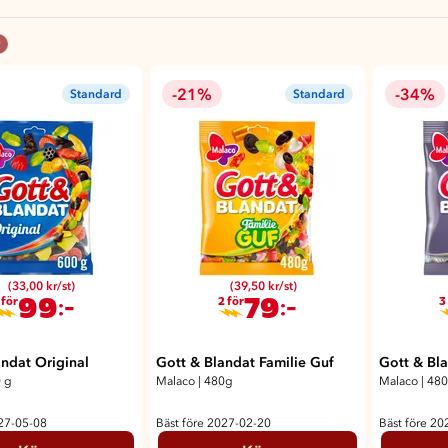
-21%
-34%
Standard
Standard
(33,00 kr/st)
(39,50 kr/st)
99
79
:-
:-
 för
2 för
3
andat Original
Gott & Blandat Familie Guf
Gott & Bla
 g
Malaco
|
480g
Malaco
|
48
027-05-08
Bäst före 2027-02-20
Bäst före 20