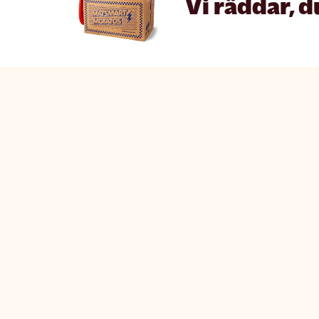
Vi räddar, d
Matsmart made simple
The fine p
Så funkar Matsmart
Ångerrät
Klimatpåverkan
Cookie P
Leverans & frakt
Integritet
Prisgaranti
Allmänna
Ny matmoms
Cookie-i
Vanliga frågor och svar