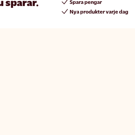
u sparar.
Spara pengar
Nya produkter varje dag
rint
Join Matsmart
t
Bli leverantör
olicy
Jobba hos oss
s-​policy
Pressmeddelanden
 villkor
Nyhetsbrev
nställningar
Samarbete