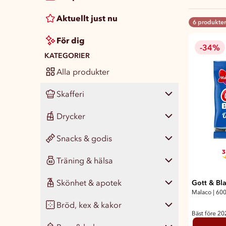
Aktuellt just nu
6 produkter
För dig
-34%
KATEGORIER
Alla produkter
Skafferi
Drycker
Visa alla
482
Snacks & godis
Pasta, ris & matgryn
Visa alla
139
34
3
Träning & hälsa
Konserver
Läsk
Visa alla
432
68
47
Skönhet & apotek
Gott & Bl
Färdigmat
Vatten
Chips & snacks
Visa alla
122
47
20
73
Malaco
|
600
Bröd, kex & kakor
Kryddor & smaksättare
Juice, smoothie & saft
Nötter & naturgodis
Måltidsersättning
Visa alla
347
77
18
43
14
Bäst före 2