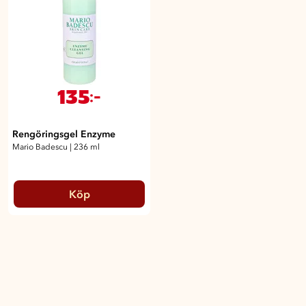
135
:-
Rengöringsgel Enzyme
Mario Badescu
|
236 ml
Köp