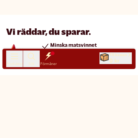
Vi räddar, du sparar.
Minska matsvinnet
Spara pengar
Till kassan
0 kr
Nya produkter varje dag
Produkter
Sök
Förmåner
Chatt
Kundservice
Matsmart made simple
Så funkar Matsmart