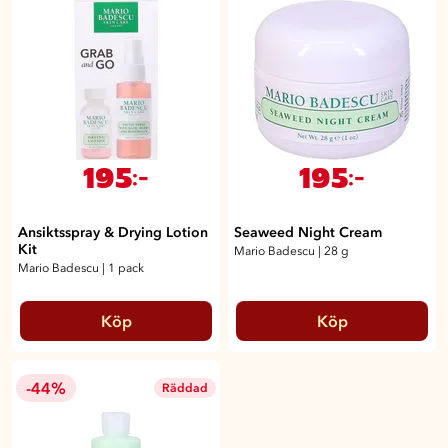
195
195
:-
:-
Ansiktsspray & Drying Lotion
Seaweed Night Cream
Kit
Mario Badescu
|
28 g
Mario Badescu
|
1 pack
Köp
Köp
-44%
Räddad