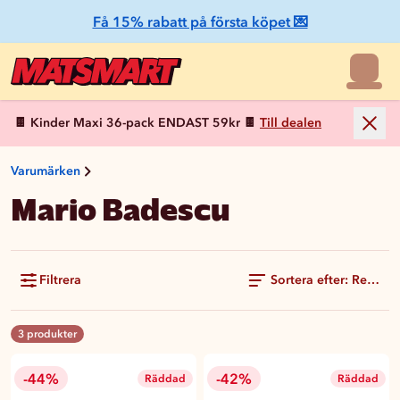
Få 15% rabatt på första köpet 💌
🍫 Kinder Maxi 36-pack ENDAST 59kr 🍫
Till dealen
Varumärken
Mario Badescu
Filtrera
Sortera efter: Rekom
3 produkter
-44%
-42%
Räddad
Räddad