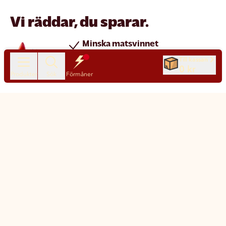
Vi räddar, du sparar.
Minska matsvinnet
Spara pengar
Till kassan
0 kr
Nya produkter varje dag
Produkter
Sök
Förmåner
Chatt
Kundservice
Matsmart made simple
Så funkar Matsmart
Klimatpåverkan
Leverans & frakt