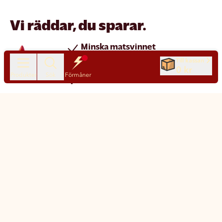
Vi räddar, du sparar.
Minska matsvinnet
Spara pengar
Till kassan
0 kr
Produkter
Sök
Förmåner
Nya produkter varje dag
Chatt
Kundservice
Matsmart made simple
Så funkar Matsmart
Klimatpåverkan