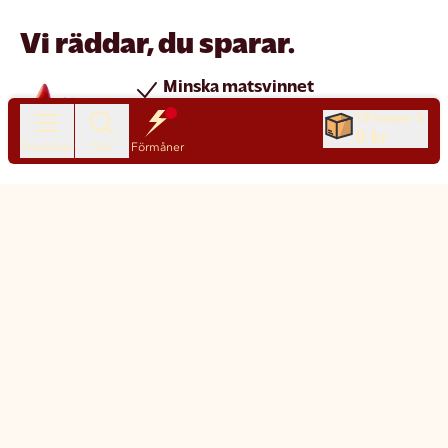
Vi räddar, du sparar.
Minska matsvinnet
Spara pengar
Till kassan
0 kr
Nya produkter varje dag
Produkter
Sök
Förmåner
Chatt
Kundservice
Matsmart made simple
Så funkar Matsmart
Klimatpåverkan
Leverans & frakt