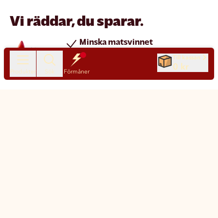
Vi räddar, du sparar.
Minska matsvinnet
Spara pengar
Till kassan
0 kr
Nya produkter varje dag
Produkter
Sök
Förmåner
Chatt
Kundservice
Matsmart made simple
Så funkar Matsmart
Klimatpåverkan
Leverans & frakt