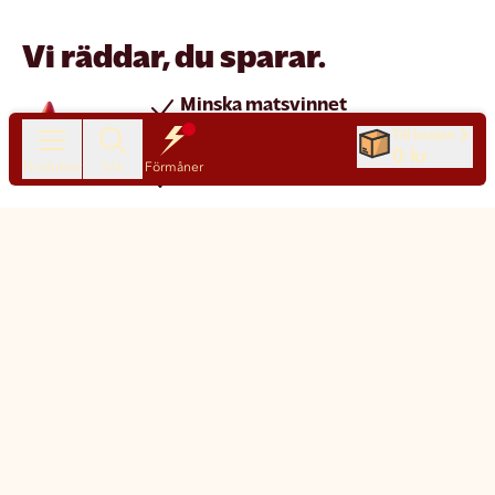
Vi räddar, du sparar.
Minska matsvinnet
Spara pengar
Till kassan
0 kr
Produkter
Sök
Förmåner
Nya produkter varje dag
Chatt
Kundservice
Matsmart made simple
Så funkar Matsmart
Klimatpåverkan