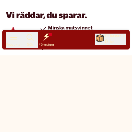
Vi räddar, du sparar.
Minska matsvinnet
Spara pengar
Till kassan
0 kr
Produkter
Sök
Förmåner
Nya produkter varje dag
Chatt
Kundservice
Matsmart made simple
Så funkar Matsmart
Klimatpåverkan