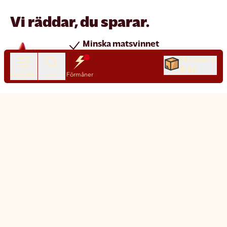
Vi räddar, du sparar.
Minska matsvinnet
Spara pengar
Till kassan
0 kr
Nya produkter varje dag
Produkter
Sök
Förmåner
Chatt
Kundservice
Matsmart made simple
Så funkar Matsmart
Klimatpåverkan
Leverans & frakt