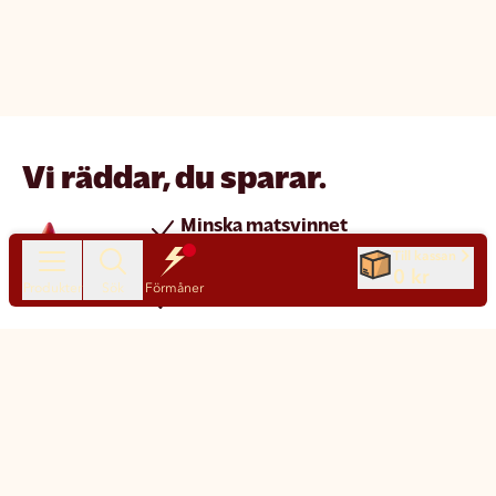
Vi räddar, du sparar.
Minska matsvinnet
Spara pengar
Till kassan
0 kr
Produkter
Sök
Förmåner
Nya produkter varje dag
Chatt
Kundservice
Matsmart made simple