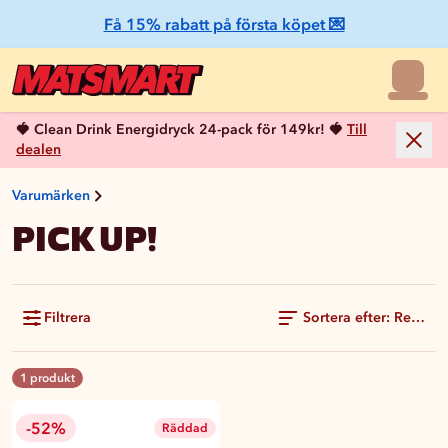
Få 15% rabatt på första köpet 💌
🍓 Clean Drink Energidryck 24-pack för 149kr! 🍓
Till
dealen
Varumärken
PICK UP!
Filtrera
Sortera efter: Rekom
1 produkt
-52%
Räddad