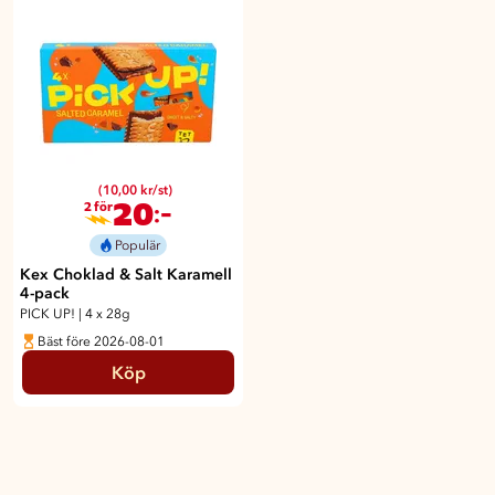
(10,00 kr/st)
20
:-
2 för
Populär
Kex Choklad & Salt Karamell
4-pack
PICK UP!
|
4 x 28g
Bäst före 2026-08-01
Köp