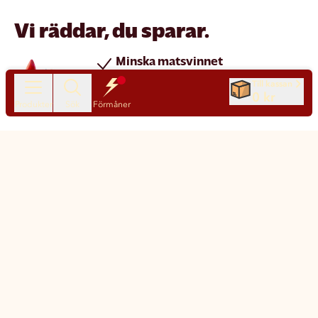
Vi räddar, du sparar.
Minska matsvinnet
Spara pengar
Till kassan
0 kr
Nya produkter varje dag
Produkter
Sök
Förmåner
Chatt
Kundservice
Matsmart made simple
Så funkar Matsmart
Klimatpåverkan
Leverans & frakt