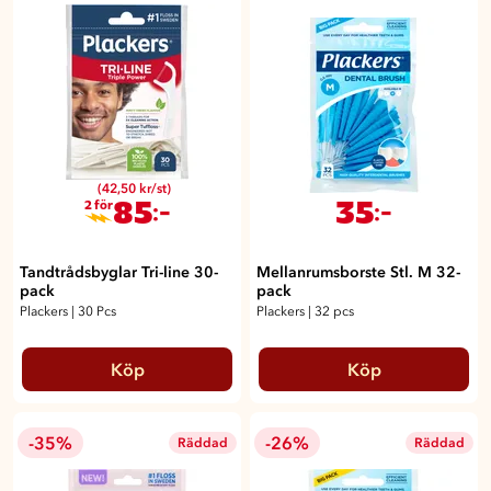
(42,50 kr/st)
85
35
:-
:-
2 för
Tandtrådsbyglar Tri-line 30-
Mellanrumsborste Stl. M 32-
pack
pack
Plackers
|
30 Pcs
Plackers
|
32 pcs
Köp
Köp
-35%
-26%
Räddad
Räddad