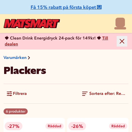
Få 15% rabatt på första köpet 💌
🍓 Clean Drink Energidryck 24-pack för 149kr! 🍓
Till
dealen
Varumärken
Plackers
Filtrera
Sortera efter: Rekom
6 produkter
-27%
-26%
Räddad
Räddad