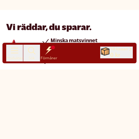
Vi räddar, du sparar.
Minska matsvinnet
Spara pengar
Till kassan
0 kr
Produkter
Sök
Förmåner
Nya produkter varje dag
Chatt
Kundservice
Matsmart made simple
Så funkar Matsmart