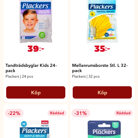
39
35
:-
:-
Tandtrådsbyglar Kids 24-
Mellanrumsborste Stl. L 32-
pack
pack
Plackers
|
24 pcs
Plackers
|
32 pcs
Köp
Köp
-22%
-31%
Räddad
Räddad