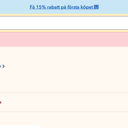
Få 15% rabatt på första köpet 💌
n
a