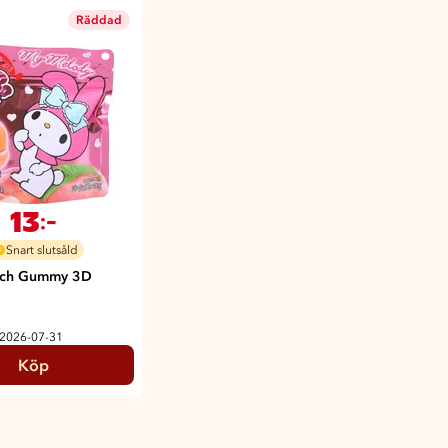
Räddad
13
:-
Snart slutsåld
ach Gummy 3D
 2026-07-31
Köp