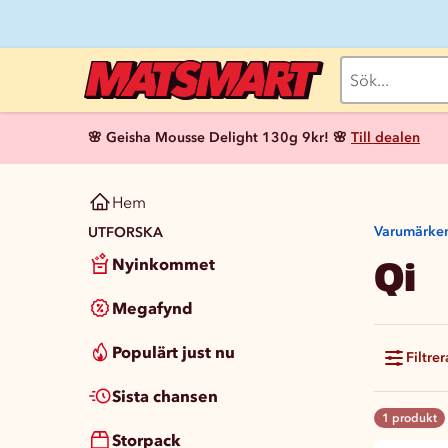
🌸 Geisha Mousse Delight 130g 9kr! 🌸
Till dealen
Hem
Varumärke
UTFORSKA
Qi
Nyinkommet
Megafynd
Populärt just nu
Filtrer
Sista chansen
1 produkt
Storpack