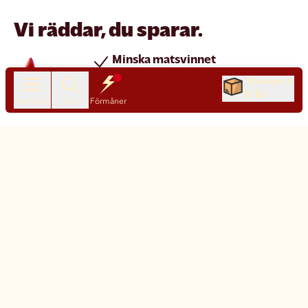
Vi räddar, du sparar.
Minska matsvinnet
Spara pengar
Till kassan
0 kr
Nya produkter varje dag
Produkter
Sök
Förmåner
Chatt
Kundservice
Matsmart made simple
Så funkar Matsmart
Klimatpåverkan
Leverans & frakt