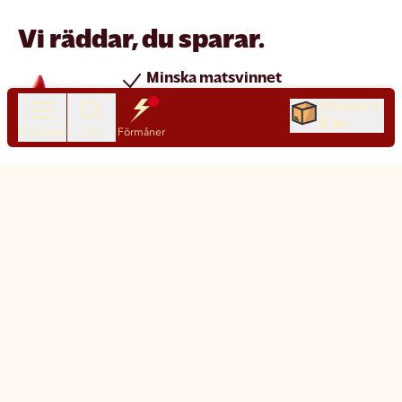
Vi räddar, du sparar.
Minska matsvinnet
Spara pengar
Till kassan
0 kr
Nya produkter varje dag
Produkter
Sök
Förmåner
Chatt
Kundservice
Matsmart made simple
Så funkar Matsmart
Klimatpåverkan
Leverans & frakt