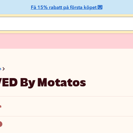
Få 15% rabatt på första köpet 💌
n
ED By Motatos
a