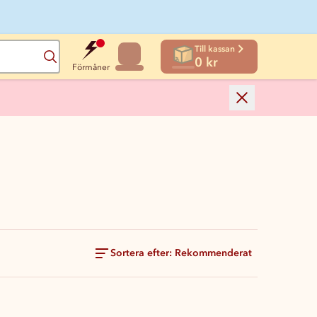
Till kassan
Sök
0 kr
Förmåner
Sortera efter: Rekommenderat