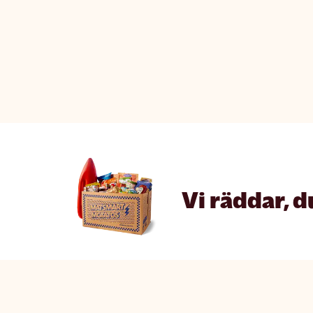
Vi räddar, d
Matsmart made simple
The fine p