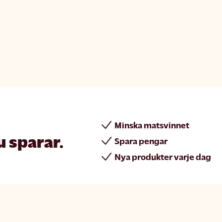
Minska matsvinnet
u sparar.
Spara pengar
Nya produkter varje dag
rint
Join Matsmart