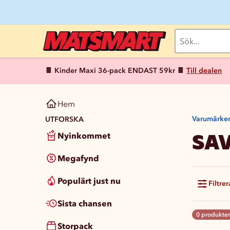
🍫 Kinder Maxi 36-pack ENDAST 59kr 🍫
Till dealen
Hem
Varumärke
UTFORSKA
SAV
Nyinkommet
Megafynd
Populärt just nu
Filtrer
Sista chansen
0 produkter
Storpack