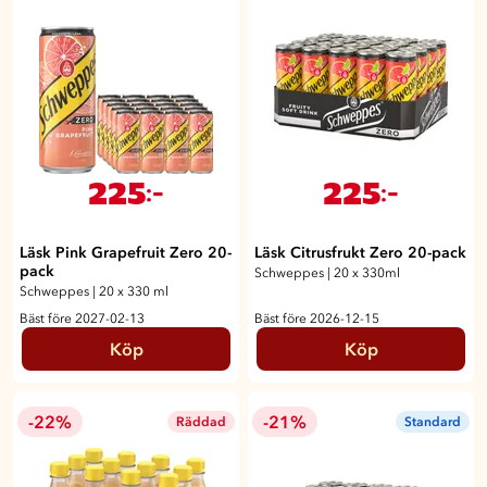
225
225
:-
:-
Läsk Pink Grapefruit Zero 20-
Läsk Citrusfrukt Zero 20-pack
pack
Schweppes
|
20 x 330ml
Schweppes
|
20 x 330 ml
Bäst före 2027-02-13
Bäst före 2026-12-15
Köp
Köp
-22%
-21%
Räddad
Standard