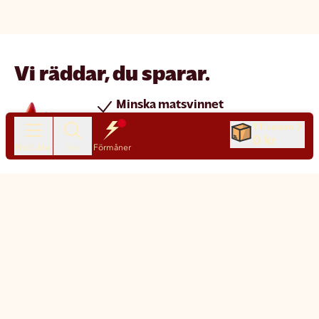
Vi räddar, du sparar.
Minska matsvinnet
Spara pengar
Till kassan
0 kr
Nya produkter varje dag
Produkter
Sök
Förmåner
Chatt
Kundservice
Matsmart made simple
Så funkar Matsmart