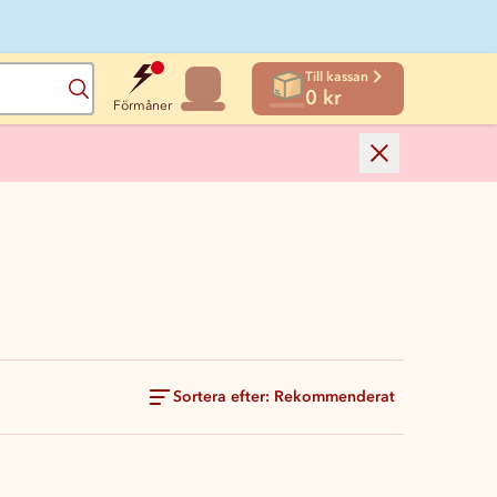
Till kassan
Sök
0 kr
Förmåner
Sortera efter: Rekommenderat