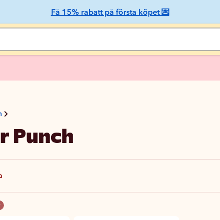
Få 15% rabatt på första köpet 💌
n
r Punch
a