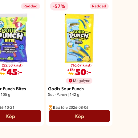
-57%
Räddad
Räddad
(22,50 kr/st)
(16,67 kr/st)
45
50
:-
:-
 för
3 för
Megafynd
r Punch Bites
Godis Sour Punch
105 g
Sour Punch
|
142 g
026-10-21
Bäst före 2026-08-06
Köp
Köp