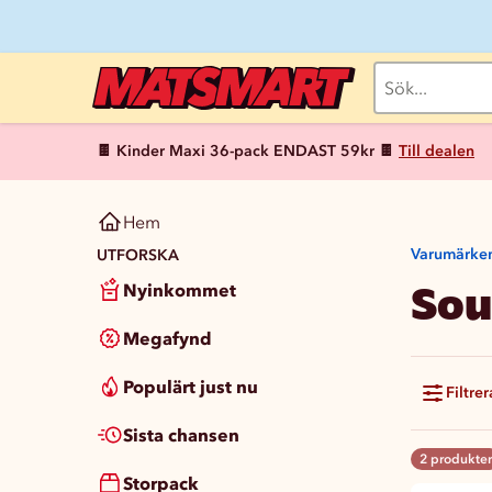
🍫 Kinder Maxi 36-pack ENDAST 59kr 🍫
Till dealen
Hem
Varumärke
UTFORSKA
Sou
Nyinkommet
Megafynd
Populärt just nu
Filtrer
Sista chansen
2 produkter
Storpack