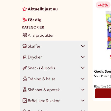
-42%
Aktuellt just nu
För dig
KATEGORIER
Alla produkter
Skafferi
2
Drycker
Visa alla
457
Snacks & godis
Pasta, ris & matgryn
Visa alla
139
33
Godis Sou
Sour Punch
|
Träning & hälsa
Konserver
Läsk
Visa alla
425
63
46
Bäst före 2
Skönhet & apotek
Färdigmat
Vatten
Chips & snacks
Visa alla
131
45
24
77
Bröd, kex & kakor
Kryddor & smaksättare
Juice, smoothie & saft
Nötter & naturgodis
Måltidsersättning
Visa alla
342
75
17
40
14