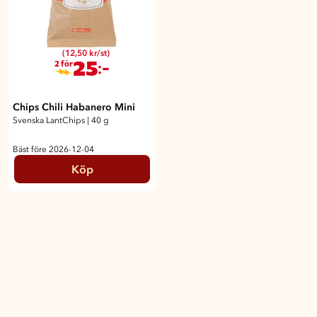
(12,50 kr/st)
25
:-
2 för
Chips Chili Habanero Mini
Svenska LantChips
|
40 g
Bäst före 2026-12-04
Köp