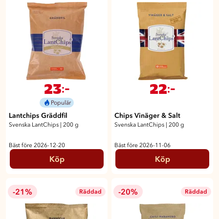
23
22
:-
:-
Populär
Lantchips Gräddfil
Chips Vinäger & Salt
Svenska LantChips
|
200 g
Svenska LantChips
|
200 g
Bäst före 2026-12-20
Bäst före 2026-11-06
Köp
Köp
-21%
-20%
Räddad
Räddad