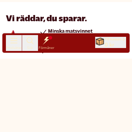
Vi räddar, du sparar.
Minska matsvinnet
Spara pengar
Till kassan
0 kr
Produkter
Sök
Förmåner
Nya produkter varje dag
Chatt
Kundservice
Matsmart made simple
Så funkar Matsmart
Klimatpåverkan