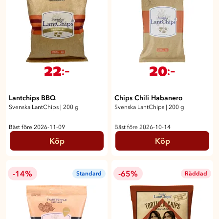
22
20
:-
:-
Lantchips BBQ
Chips Chili Habanero
Svenska LantChips
|
200 g
Svenska LantChips
|
200 g
Bäst före 2026-11-09
Bäst före 2026-10-14
Köp
Köp
-14%
-65%
Standard
Räddad