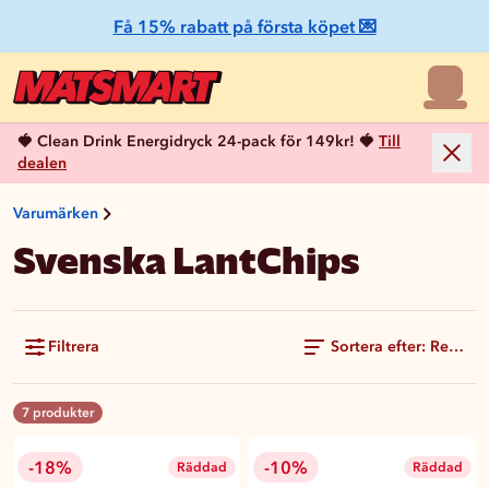
Få 15% rabatt på första köpet 💌
🍓 Clean Drink Energidryck 24-pack för 149kr! 🍓
Till
dealen
Varumärken
Svenska LantChips
Filtrera
Sortera efter: Rekom
7 produkter
-18%
-10%
Räddad
Räddad