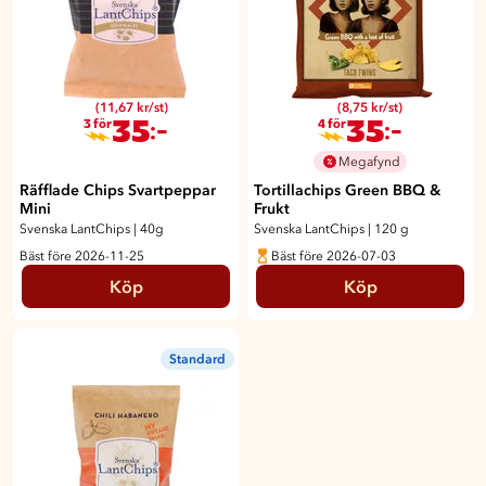
(11,67 kr/st)
(8,75 kr/st)
35
35
:-
:-
3 för
4 för
Megafynd
Räfflade Chips Svartpeppar
Tortillachips Green BBQ &
Mini
Frukt
Svenska LantChips
|
40g
Svenska LantChips
|
120 g
Bäst före 2026-11-25
Bäst före 2026-07-03
Köp
Köp
Standard