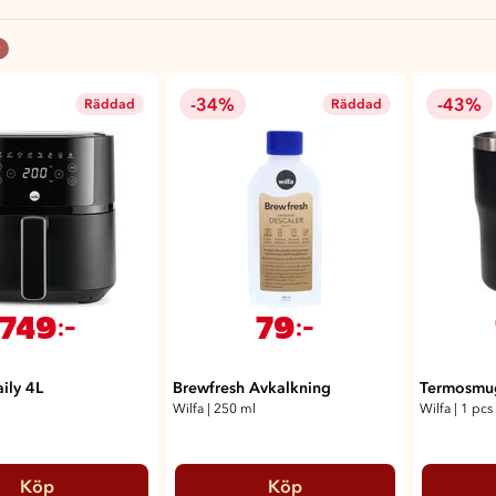
-34%
-43%
Räddad
Räddad
749
79
:-
:-
aily 4L
Brewfresh Avkalkning
Termosmu
Wilfa
|
250 ml
Wilfa
|
1 pcs
Köp
Köp