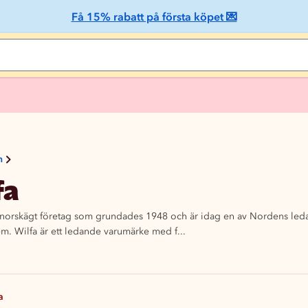
Få 15% rabatt på första köpet 💌
n
fa
t norskägt företag som grundades 1948 och är idag en av Nordens ledan
em. Wilfa är ett ledande varumärke med f...
a