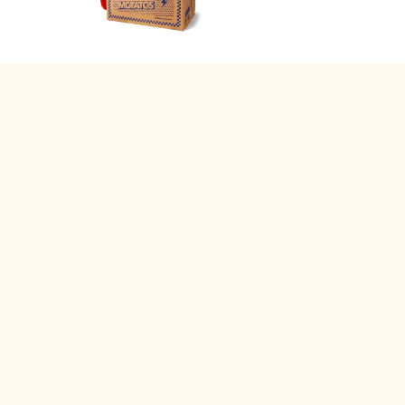
Matsmart made simple
The fine p
Så funkar Matsmart
Ångerrät
Klimatpåverkan
Cookie P
Leverans & frakt
Integritet
Prisgaranti
Allmänna
Ny matmoms
Cookie-i
Vanliga frågor och svar
Facebook
Instagram
(öppnas i en ny flik)
LinkedIn
(öppnas i en ny flik)
(öppnas i en ny flik)