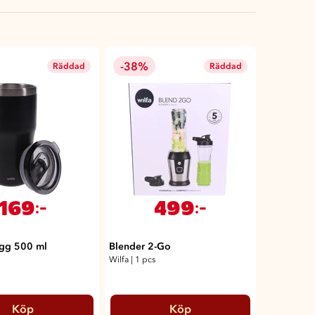
-38%
Räddad
Räddad
169
499
:-
:-
gg 500 ml
Blender 2-Go
Wilfa
|
1 pcs
Köp
Köp