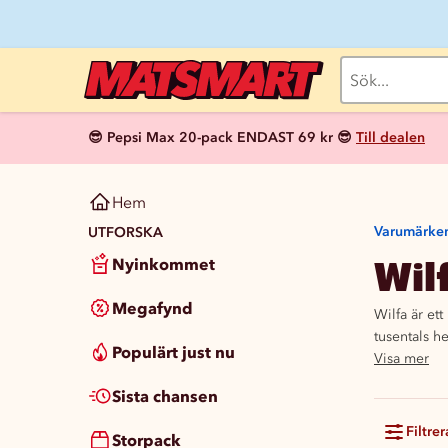
😎 Pepsi Max 20-pack ENDAST 69 kr 😎
Till dealen
Hem
Varumärke
UTFORSKA
Wil
Nyinkommet
Megafynd
Wilfa är et
tusentals h
Populärt just nu
Visa mer
Sista chansen
Filtrer
Storpack