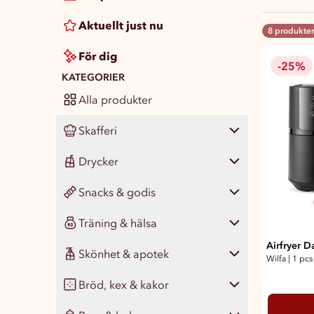
Aktuellt just nu
8 produkter
För dig
-25%
KATEGORIER
Alla produkter
Skafferi
Drycker
Visa alla
485
Snacks & godis
Pasta, ris & matgryn
Visa alla
139
35
Träning & hälsa
Konserver
Läsk
Visa alla
432
68
47
Airfryer D
Skönhet & apotek
Färdigmat
Vatten
Chips & snacks
Visa alla
123
47
20
73
Wilfa
|
1 pcs
Bröd, kex & kakor
Kryddor & smaksättare
Juice, smoothie & saft
Nötter & naturgodis
Måltidsersättning
Visa alla
347
77
18
43
14