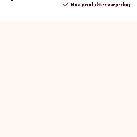
Nya produkter varje dag
rint
Join Matsmart
t
Bli leverantör
olicy
Jobba hos oss
s-​policy
Pressmeddelanden
 villkor
Nyhetsbrev
nställningar
Samarbete