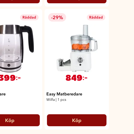
-29%
Räddad
Räddad
399
849
:-
:-
are
Easy Matberedare
Wilfa
|
1 pcs
Köp
Köp