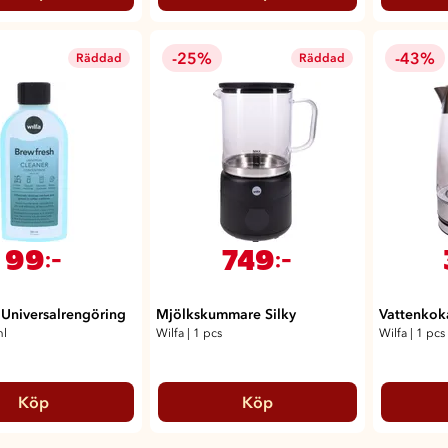
-25%
-43%
Räddad
Räddad
99
749
:-
:-
 Universalrengöring
Mjölkskummare Silky
Vattenkok
ml
Wilfa
|
1 pcs
Wilfa
|
1 pcs
Köp
Köp