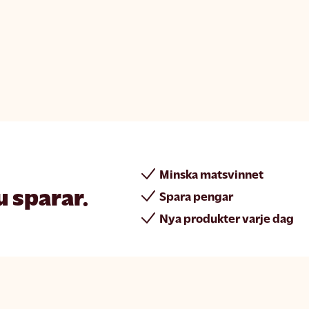
Minska matsvinnet
u sparar.
Spara pengar
Nya produkter varje dag
rint
Join Matsmart