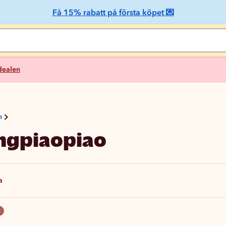
Få 15% rabatt på första köpet 💌
 dealen
n
ngpiaopiao
a