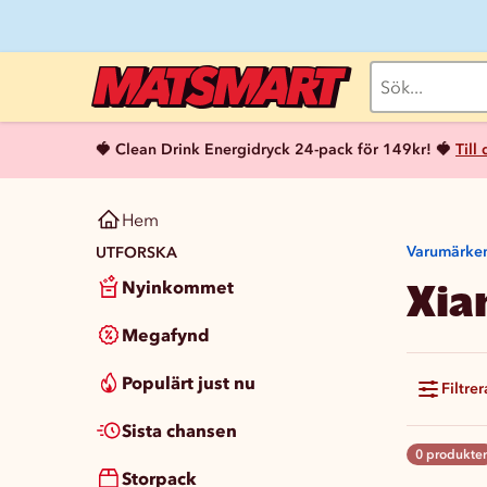
🍓 Clean Drink Energidryck 24-pack för 149kr! 🍓
Till
Hem
Varumärke
UTFORSKA
Xia
Nyinkommet
Megafynd
Populärt just nu
Filtrer
Sista chansen
0 produkter
Storpack