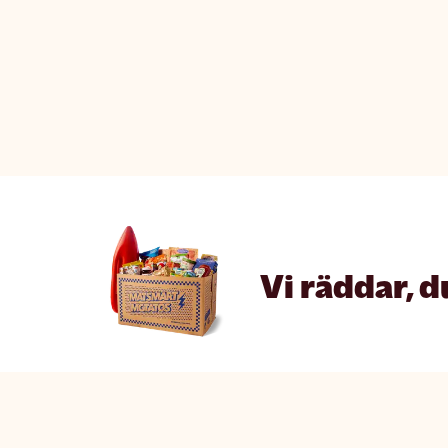
Vi räddar, d
Matsmart made simple
The fine p