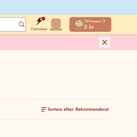
Till kassan
Sök
0 kr
Förmåner
Sortera efter: Rekommenderat