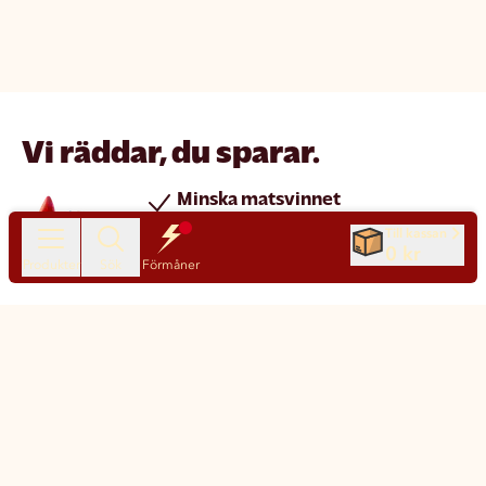
Vi räddar, du sparar.
Minska matsvinnet
Spara pengar
Till kassan
0 kr
Nya produkter varje dag
Produkter
Sök
Förmåner
Chatt
Kundservice
Matsmart made simple