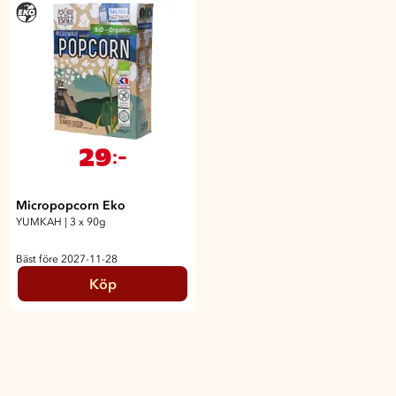
29
:-
Micropopcorn Eko
YUMKAH
|
3 x 90g
Bäst före 2027-11-28
Köp