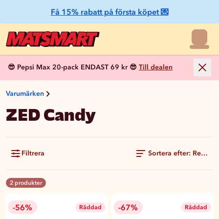
Få 15% rabatt på första köpet 💌
😎 Pepsi Max 20-pack ENDAST 69 kr 😎
Till dealen
Varumärken
ZED Candy
Filtrera
Sortera efter: Rekom
2 produkter
-56%
-67%
Räddad
Räddad