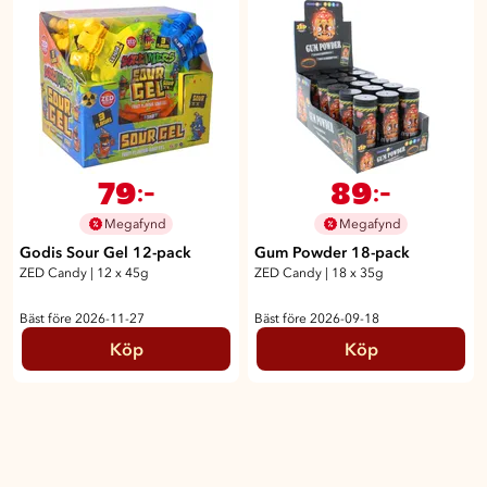
79
89
:-
:-
Megafynd
Megafynd
Godis Sour Gel 12-pack
Gum Powder 18-pack
ZED Candy
|
12 x 45g
ZED Candy
|
18 x 35g
Bäst före 2026-11-27
Bäst före 2026-09-18
Köp
Köp