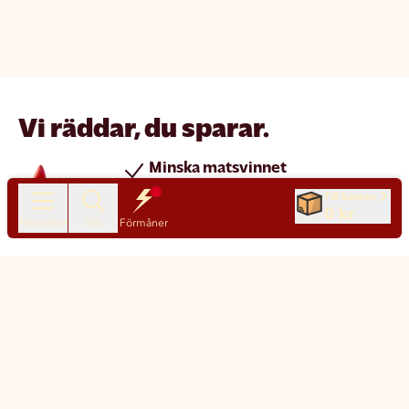
Vi räddar, du sparar.
Minska matsvinnet
Spara pengar
Till kassan
0 kr
Nya produkter varje dag
Produkter
Sök
Förmåner
Chatt
Kundservice
Matsmart made simple