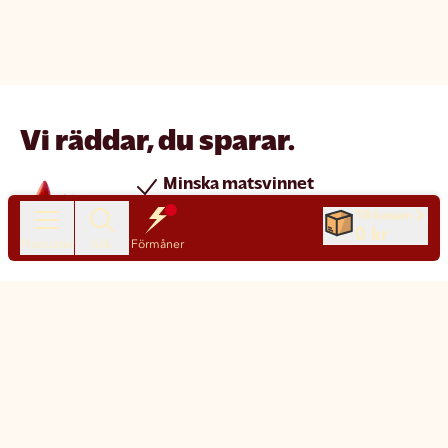
Vi räddar, du sparar.
Minska matsvinnet
Spara pengar
Till kassan
0 kr
Nya produkter varje dag
Produkter
Sök
Förmåner
Chatt
Kundservice
Matsmart made simple