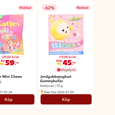
-62%
Räddad
Räddad
(29,50 kr/st)
(15,00 kr/st)
59
45
:-
:-
 för
3 för
Megafynd
r Mini Chews
Jordgubbsyoghurt
Gummybollar
g
Haoliyuan
|
70 g
027-02-28
Bäst före 2026-07-09
Köp
Köp