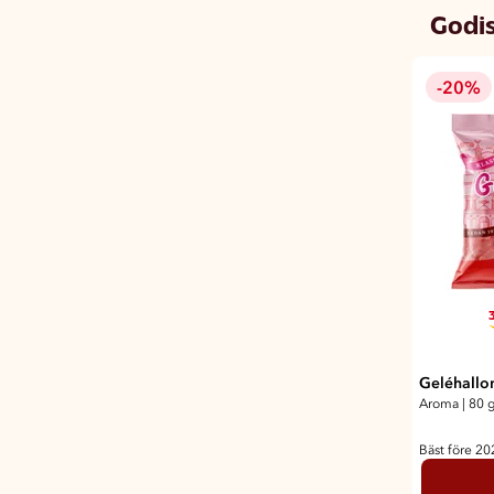
Godi
-20%
3
Geléhallo
Aroma
|
80 
Bäst före 2