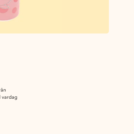
rån
ll vardag