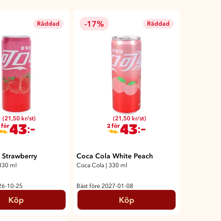
-17%
Räddad
Räddad
(21,50 kr/st)
(21,50 kr/st)
43
43
:-
:-
 för
2 för
 Strawberry
Coca Cola White Peach
330 ml
Coca Cola
|
330 ml
26-10-25
Bäst före 2027-01-08
Köp
Köp