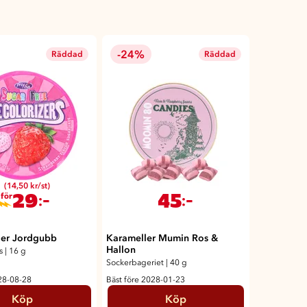
-24%
Räddad
Räddad
(14,50 kr/st)
29
45
:-
:-
 för
ller Jordgubb
Karameller Mumin Ros &
Hallon
s
|
16 g
Sockerbageriet
|
40 g
28-08-28
Bäst före 2028-01-23
Köp
Köp