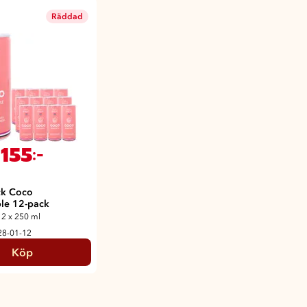
Räddad
155
:-
ck Coco
le 12-pack
12 x 250 ml
28-01-12
Köp