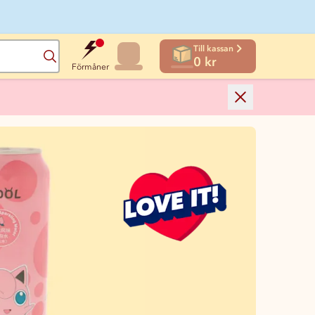
Till kassan
Sök
0 kr
Förmåner