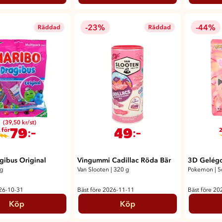
-23%
-44%
Räddad
Räddad
(39,50 kr/st)
79
49
:-
:-
 för
2
gibus Original
Vingummi Cadillac Röda Bär
3D Gelégo
g
Van Slooten
|
320 g
Pokemon
|
5
026-10-31
Bäst före 2026-11-11
Bäst före 20
Köp
Köp