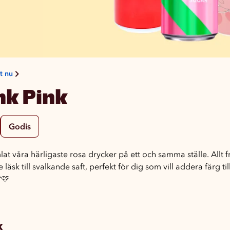
st nu
nk Pink
Godis
lat våra härligaste rosa drycker på ett och samma ställe. Allt f
läsk till svalkande saft, perfekt för dig som vill addera färg ti
🩷
k