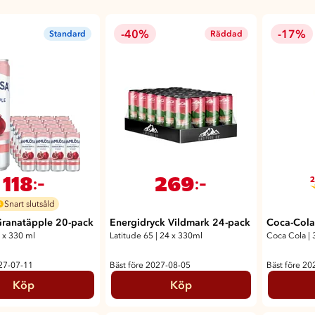
-40%
-17%
Standard
Räddad
118
269
:-
:-
2
Snart slutsåld
ranatäpple 20-pack
Energidryck Vildmark 24-pack
Coca-Cola
 x 330 ml
Latitude 65
|
24 x 330ml
Coca Cola
|
027-07-11
Bäst före 2027-08-05
Bäst före 20
Köp
Köp