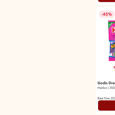
-45%
2
Godis Dra
Haribo
|
350
Bäst före 2