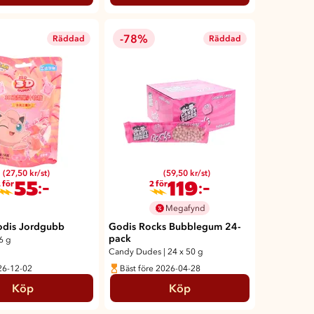
-78%
Räddad
Räddad
(27,50 kr/st)
(59,50 kr/st)
55
119
:-
:-
 för
2 för
Megafynd
dis Jordgubb
Godis Rocks Bubblegum 24-
pack
6 g
Candy Dudes
|
24 x 50 g
26-12-02
Bäst före 2026-04-28
Köp
Köp