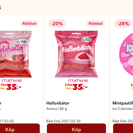
s
-20%
-28%
Räddad
Räddad
(11,67 kr/st)
(11,67 kr/st)
35
35
:-
:-
 för
3 för
2
n
Hallonbåtar
Mintpasti
g
Aroma
|
80 g
Ice Colorizer
027-03-02
Bäst före 2027-03-30
Bäst före 20
Köp
Köp