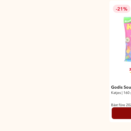
-21%
2
Godis Sou
Katjes
|
160 
Bäst före 2