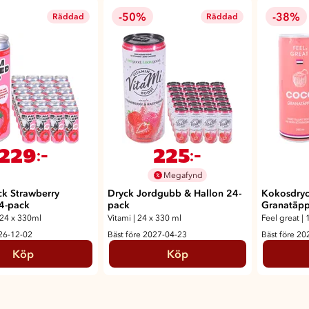
-50%
-38%
Räddad
Räddad
229
225
:-
:-
Megafynd
ck Strawberry
Dryck Jordgubb & Hallon 24-
Kokosdry
4-pack
pack
Granatäpp
24 x 330ml
Vitami
|
24 x 330 ml
Feel great
|
026-12-02
Bäst före 2027-04-23
Bäst före 20
Köp
Köp