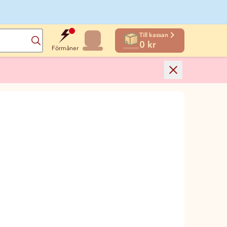
Till kassan
Sök
0 kr
Förmåner