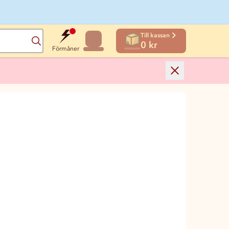
Till kassan
Sök
0 kr
Förmåner