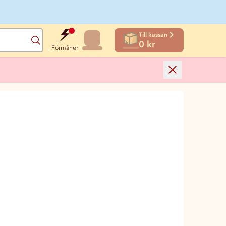
Till kassan
Sök
0 kr
Förmåner