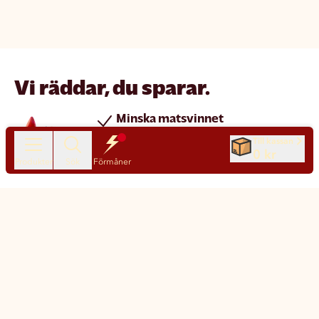
Vi räddar, du sparar.
Minska matsvinnet
Spara pengar
Till kassan
0 kr
Nya produkter varje dag
Produkter
Sök
Förmåner
Chatt
Kundservice
Matsmart made simple