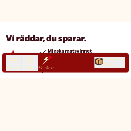
Vi räddar, du sparar.
Minska matsvinnet
Spara pengar
Till kassan
0 kr
Produkter
Sök
Förmåner
Nya produkter varje dag
Chatt
Kundservice
Matsmart made simple