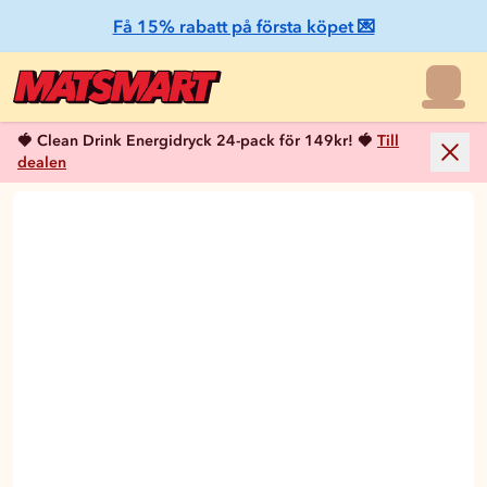
Få 15% rabatt på första köpet 💌
🍓 Clean Drink Energidryck 24-pack för 149kr! 🍓
Till
dealen