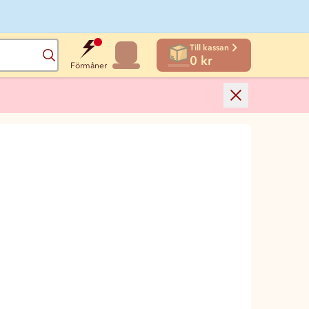
Till kassan
Sök
0 kr
Förmåner