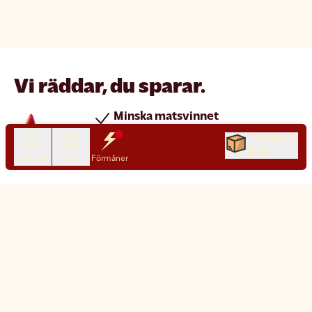
Vi räddar, du sparar.
Minska matsvinnet
Spara pengar
Till kassan
0 kr
Nya produkter varje dag
Produkter
Sök
Förmåner
Chatt
Kundservice
Matsmart made simple