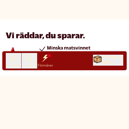
Vi räddar, du sparar.
Minska matsvinnet
Spara pengar
Till kassan
0 kr
Nya produkter varje dag
Produkter
Sök
Förmåner
Chatt
Kundservice
Matsmart made simple