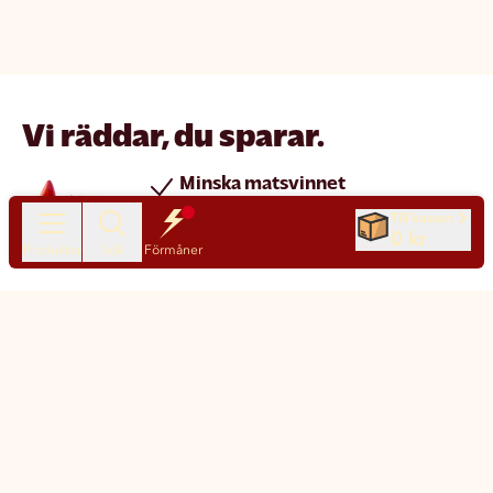
Vi räddar, du sparar.
Minska matsvinnet
Spara pengar
Till kassan
0 kr
Nya produkter varje dag
Produkter
Sök
Förmåner
Chatt
Kundservice
Matsmart made simple