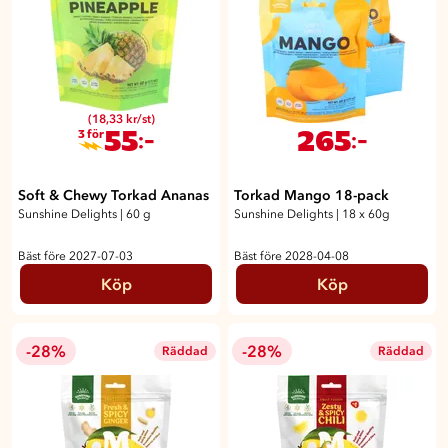
(18,33 kr/st)
55
265
:-
:-
3 för
Soft & Chewy Torkad Ananas
Torkad Mango 18-pack
Sunshine Delights
|
60 g
Sunshine Delights
|
18 x 60g
Bäst före 2027-07-03
Bäst före 2028-04-08
Köp
Köp
-28%
-28%
Räddad
Räddad