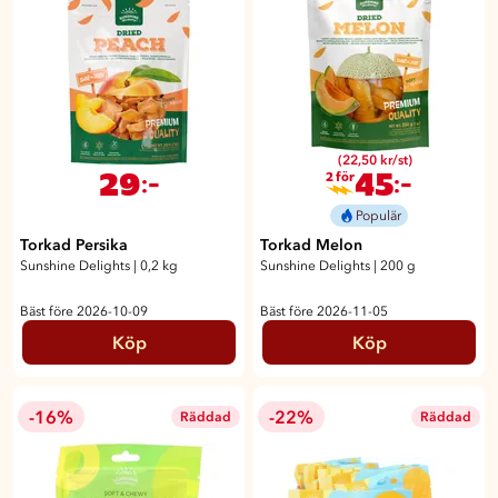
(22,50 kr/st)
29
45
:-
:-
2 för
Populär
Torkad Persika
Torkad Melon
Sunshine Delights
|
0,2 kg
Sunshine Delights
|
200 g
Bäst före 2026-10-09
Bäst före 2026-11-05
Köp
Köp
-16%
-22%
Räddad
Räddad