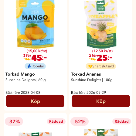
(15,00 kr/st)
(12,50 kr/st)
45
25
:-
:-
3 för
2 för
Populär
Snart slutsåld
Torkad Mango
Torkad Ananas
Sunshine Delights
|
60 g
Sunshine Delights
|
100g
Bäst före 2028-04-08
Bäst före 2026-09-29
Köp
Köp
-37%
-52%
Räddad
Räddad