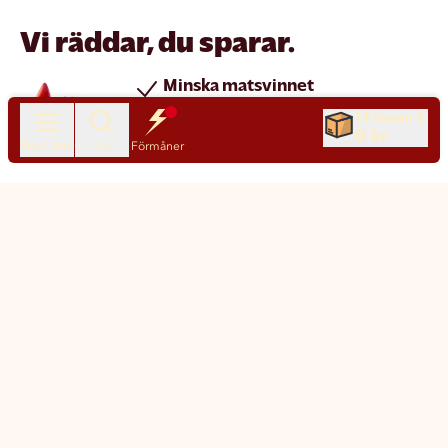
Vi räddar, du sparar.
Minska matsvinnet
Spara pengar
Till kassan
0 kr
Nya produkter varje dag
Produkter
Sök
Förmåner
Chatt
Kundservice
Matsmart made simple
Så funkar Matsmart
Klimatpåverkan
Leverans & frakt