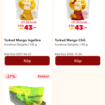
(21,50 kr/st)
(21,50 kr/st)
43
43
:-
:-
2 för
2 för
Torkad Mango Ingefära
Torkad Mango Chili
Sunshine Delights
|
100 g
Sunshine Delights
|
100 g
Bäst före 2027-06-22
Bäst före 2026-12-24
Köp
Köp
-27%
Räddad