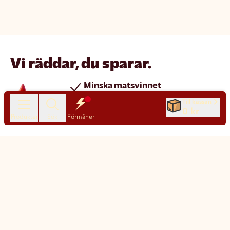
Vi räddar, du sparar.
Minska matsvinnet
Spara pengar
Till kassan
0 kr
Nya produkter varje dag
Produkter
Sök
Förmåner
Chatt
Kundservice
Matsmart made simple