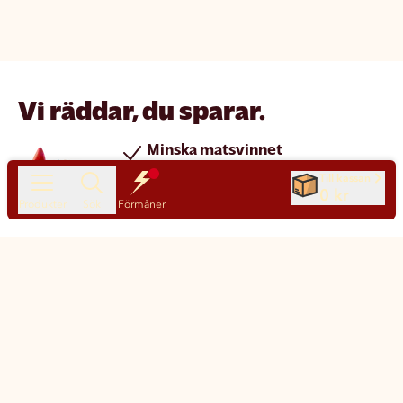
Vi räddar, du sparar.
Minska matsvinnet
Spara pengar
Till kassan
0 kr
Nya produkter varje dag
Produkter
Sök
Förmåner
Chatt
Kundservice
Matsmart made simple