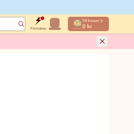
Till kassan
Sök
0 kr
Förmåner