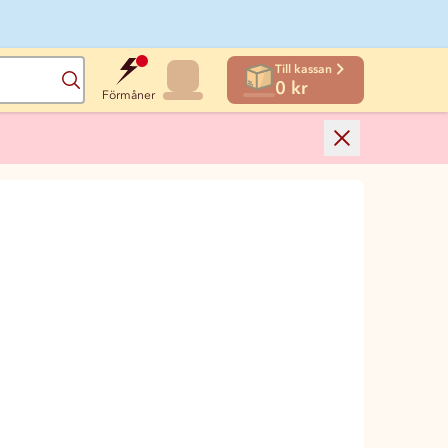
Till kassan
Sök
0 kr
Förmåner