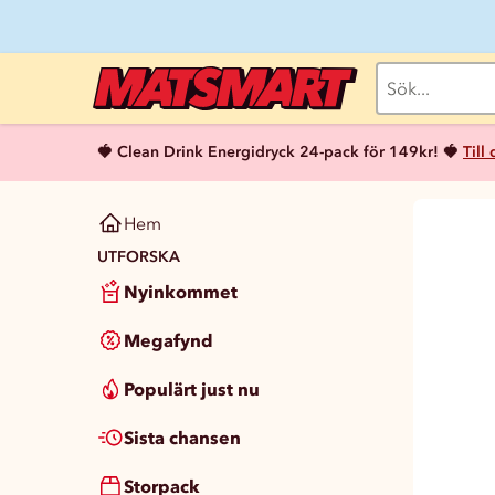
🍓 Clean Drink Energidryck 24-pack för 149kr! 🍓
Till
Hem
UTFORSKA
Nyinkommet
Megafynd
Populärt just nu
Sista chansen
Storpack