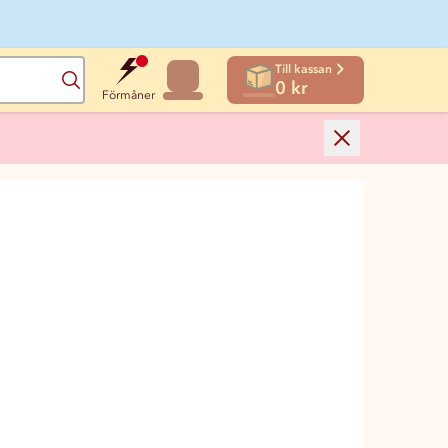
Till kassan
Sök
0 kr
Förmåner