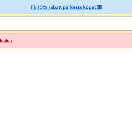
Få 15% rabatt på första köpet 💌
 dealen