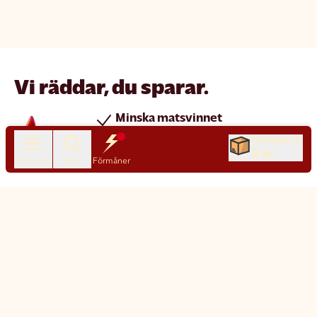
Vi räddar, du sparar.
Minska matsvinnet
Spara pengar
Till kassan
0 kr
Nya produkter varje dag
Produkter
Sök
Förmåner
Chatt
Kundservice
Matsmart made simple