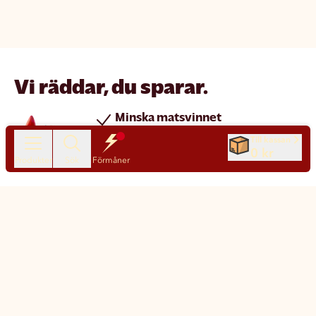
Vi räddar, du sparar.
Minska matsvinnet
Spara pengar
Till kassan
0 kr
Nya produkter varje dag
Produkter
Sök
Förmåner
Chatt
Kundservice
Matsmart made simple